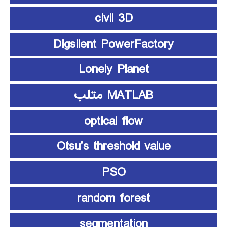
civil 3D
Digsilent PowerFactory
Lonely Planet
MATLAB متلب
optical flow
Otsu’s threshold value
PSO
random forest
segmentation