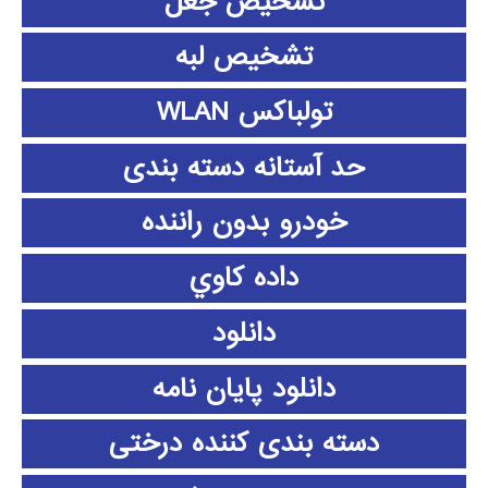
تشخیص جعل
تشخیص لبه
تولباکس WLAN
حد آستانه دسته بندی
خودرو بدون راننده
داده كاوي
دانلود
دانلود پايان نامه
دسته بندی کننده درختی