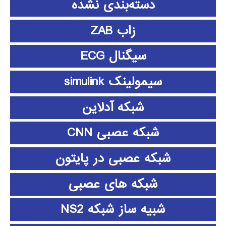
دسته‌بندی نشده
زاب ZAB
سیگنال ECG
سیمولینک simulink
شبکه آدلاین
شبکه عصبی CNN
شبکه عصبی در پایتون
شبکه های عصبی
شبیه ساز شبکه NS2