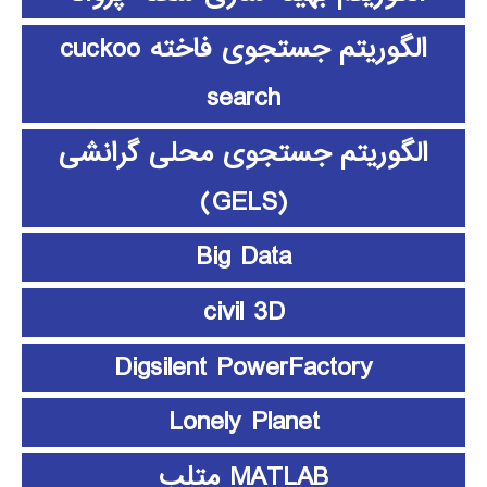
الگوریتم جستجوی فاخته cuckoo
search
الگوریتم جستجوی محلی گرانشی
(GELS)
Big Data
civil 3D
Digsilent PowerFactory
Lonely Planet
MATLAB متلب