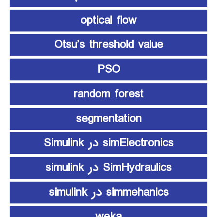
optical flow
Otsu’s threshold value
PSO
random forest
segmentation
simElectronics در Simulink
SimHydraulics در simulink
simmehanics در simulink
weka