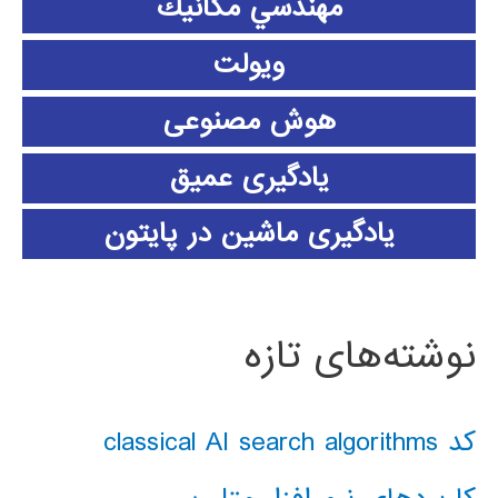
مهندسي مكانيك
ویولت
هوش مصنوعی
یادگیری عمیق
یادگیری ماشین در پایتون
نوشته‌های تازه
کد classical AI search algorithms