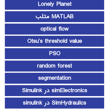
Lonely Planet
MATLAB متلب
optical flow
Otsu’s threshold value
PSO
random forest
segmentation
simElectronics در Simulink
SimHydraulics در simulink