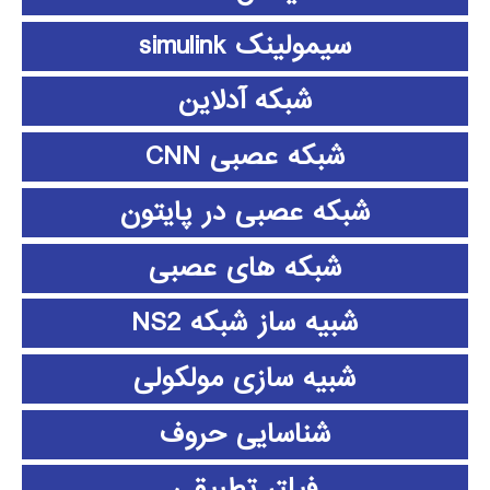
سیمولینک simulink
شبکه آدلاین
شبکه عصبی CNN
شبکه عصبی در پایتون
شبکه های عصبی
شبیه ساز شبکه NS2
شبیه سازی مولکولی
شناسایی حروف
فیلتر تطبیقی