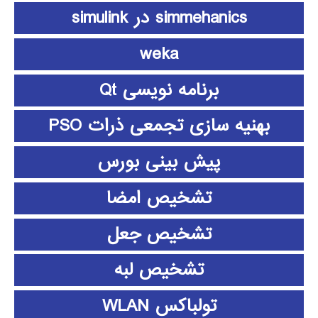
simmehanics در simulink
weka
برنامه نویسی Qt
بهنیه سازی تجمعی ذرات PSO
پیش بینی بورس
تشخیص امضا
تشخیص جعل
تشخیص لبه
تولباکس WLAN