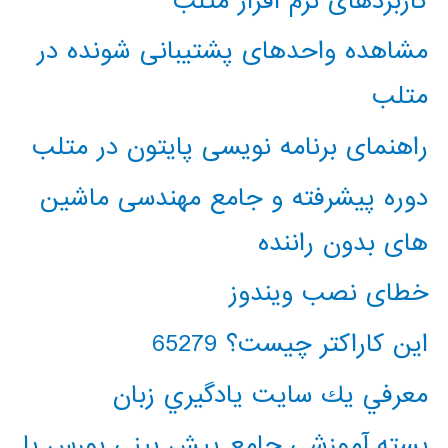
کاربردهای نرم افزار متلب
مشاهده واحدهای پشتیبانی شونده در
متلب
راهنمای برنامه نویسی پایتون در متلب
دوره پیشرفته و جامع مهندسی ماشین
های بدون راننده
خطای نصب ویندوز
این کاراکتر چیست؟ 65279
معرفي يك سايت يادگيري زبان
بسته آموزشی جامع پیش بینی بورس با