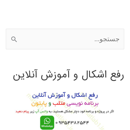
زنبور
عسل
Bee
ج
Algorithm
س
ت
رفع اشکال و آموزش آنلاین
ج
و
ب
ر
ا