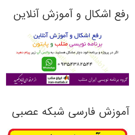
ت
رفع اشکال و آموزش آنلاین
ج
و
ب
ر
ا
ی
:
آموزش فارسی شبکه عصبی