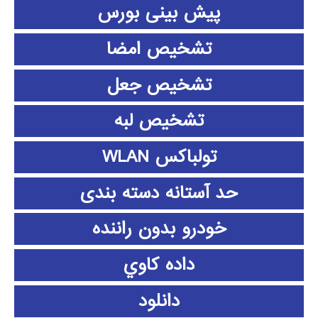
پیش بینی بورس
تشخیص امضا
تشخیص جعل
تشخیص لبه
تولباکس WLAN
حد آستانه دسته بندی
خودرو بدون راننده
داده كاوي
دانلود