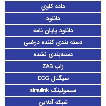
داده كاوي
دانلود
دانلود پايان نامه
دسته بندی کننده درختی
دسته‌بندی نشده
زاب ZAB
سیگنال ECG
سیمولینک simulink
شبکه آدلاین