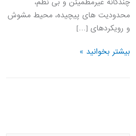
چندگانه غیرمطمیئن و بی نظم،
محدودیت های پیچیده، محیط مشوش
و رویکردهای […]
کتاب
بیشتر بخوانید »
الگوهای
هوش
محاسباتی
برای
مسئله
های