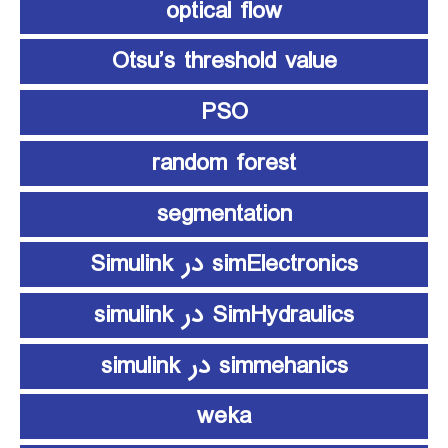
optical flow
Otsu’s threshold value
PSO
random forest
segmentation
simElectronics در Simulink
SimHydraulics در simulink
simmehanics در simulink
weka