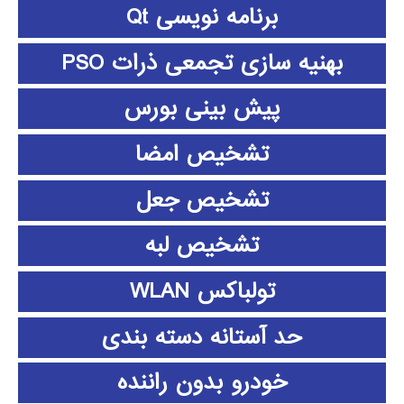
برنامه نویسی Qt
بهنیه سازی تجمعی ذرات PSO
پیش بینی بورس
تشخیص امضا
تشخیص جعل
تشخیص لبه
تولباکس WLAN
حد آستانه دسته بندی
خودرو بدون راننده