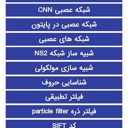
شبکه عصبی CNN
شبکه عصبی در پایتون
شبکه های عصبی
شبیه ساز شبکه NS2
شبیه سازی مولکولی
شناسایی حروف
فیلتر تطبیقی
فیلتر ذره particle filter
کد SIFT