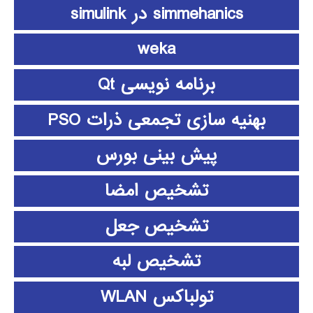
simmehanics در simulink
weka
برنامه نویسی Qt
بهنیه سازی تجمعی ذرات PSO
پیش بینی بورس
تشخیص امضا
تشخیص جعل
تشخیص لبه
تولباکس WLAN