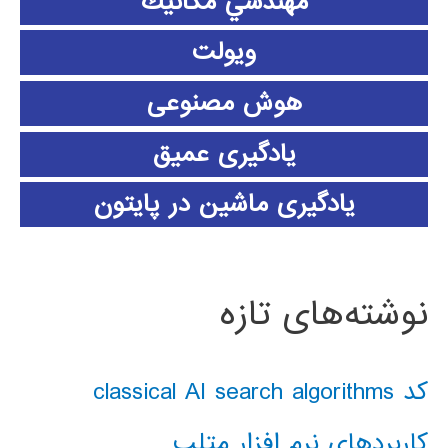
مهندسي مكانيك
ویولت
هوش مصنوعی
یادگیری عمیق
یادگیری ماشین در پایتون
نوشته‌های تازه
کد classical AI search algorithms
کاربردهای نرم افزار متلب