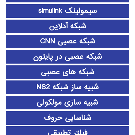
سیمولینک simulink
شبکه آدلاین
شبکه عصبی CNN
شبکه عصبی در پایتون
شبکه های عصبی
شبیه ساز شبکه NS2
شبیه سازی مولکولی
شناسایی حروف
فیلتر تطبیقی