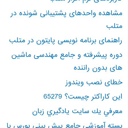
مشاهده واحدهای پشتیبانی شونده در
متلب
راهنمای برنامه نویسی پایتون در متلب
دوره پیشرفته و جامع مهندسی ماشین
های بدون راننده
خطای نصب ویندوز
این کاراکتر چیست؟ 65279
معرفي يك سايت يادگيري زبان
بسته آموزشی جامع پیش بینی بورس با