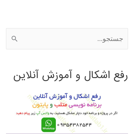
ج
س
ت
رفع اشکال و آموزش آنلاین
ج
و
ب
ر
ا