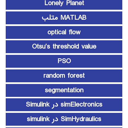
Lonely Planet
MATLAB متلب
optical flow
Otsu’s threshold value
PSO
random forest
segmentation
simElectronics در Simulink
SimHydraulics در simulink