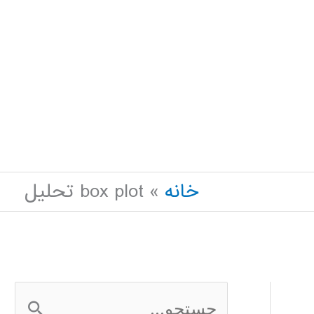
خانه
box plot تحلیل
ج