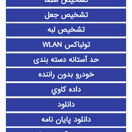
تشخیص امضا
تشخیص جعل
تشخیص لبه
تولباکس WLAN
حد آستانه دسته بندی
خودرو بدون راننده
داده كاوي
دانلود
دانلود پايان نامه