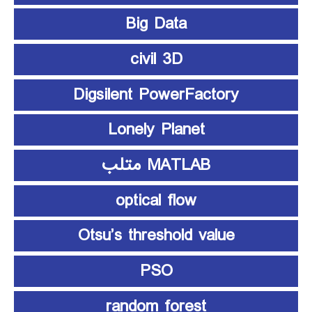
Big Data
civil 3D
Digsilent PowerFactory
Lonely Planet
MATLAB متلب
optical flow
Otsu’s threshold value
PSO
random forest