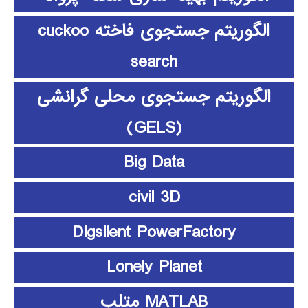
الگوریتم جستجوی فاخته cuckoo
search
الگوریتم جستجوی محلی گرانشی
(GELS)
Big Data
civil 3D
Digsilent PowerFactory
Lonely Planet
MATLAB متلب