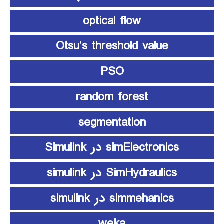
optical flow
Otsu’s threshold value
PSO
random forest
segmentation
simElectronics در Simulink
SimHydraulics در simulink
simmehanics در simulink
weka