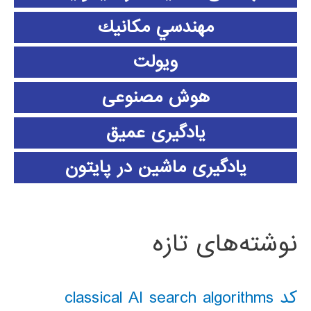
مهندسي مكانيك
ویولت
هوش مصنوعی
یادگیری عمیق
یادگیری ماشین در پایتون
نوشته‌های تازه
کد classical AI search algorithms