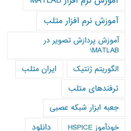
آموزش نرم افزار MATLAB
آموزش نرم افزار متلب
آموزش پردازش تصوير در
MATLAB\
ایران متلب
الگوریتم ژنتیک
ترفندهای متلب
جعبه ابزار شبکه عصبی
دانلود
خودآموز HSPICE