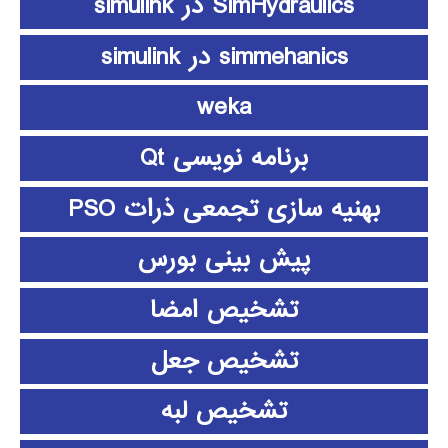
SimHydraulics در simulink
simmehanics در simulink
weka
برنامه نویسی Qt
بهنیه سازی تجمعی ذرات PSO
پیش بینی بورس
تشخیص امضا
تشخیص جعل
تشخیص لبه