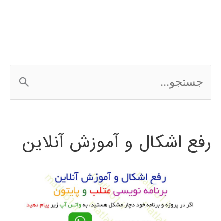
نویسی
GUI
در
ج
متلب
س
ت
رفع اشکال و آموزش آنلاین
ج
و
ب
ر