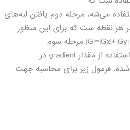
تفاده ست که
 انحصاري در الگوريتم Canny استفاده می‌شه. مرحله دوم یافتن لبه‌های
ی با استفاده از gradient magnitudeدر هر نقطه ست که برای این منظور
معمولاً از ماسک سوبل استفاده میشه. |G|=|Gx|+|Gy| مرحله سوم
بدست آوردن جهت لبه هاي تصوير، با استفاده از مقدار gradient در
محاسبه شده. فرمول زیر برای محاسبه جهت