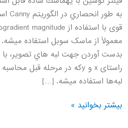
فيلتر گوسين با يهماسك ساده قابل اس
به طور
قو
راستای x و yکه در مرحله قبل 
لبه‌ها استفاده میشه. […]
الگوریتم
بیشتر بخوانید »
لبه