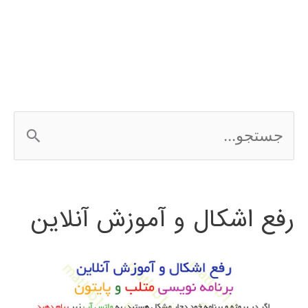
رگرسیون
regression
ج
س
ت
رفع اشکال و آموزش آنلاین
ج
و
ب