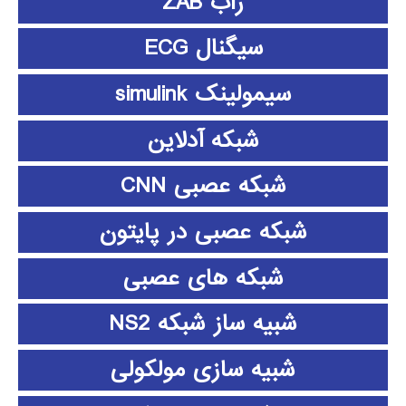
زاب ZAB
سیگنال ECG
سیمولینک simulink
شبکه آدلاین
شبکه عصبی CNN
شبکه عصبی در پایتون
شبکه های عصبی
شبیه ساز شبکه NS2
شبیه سازی مولکولی