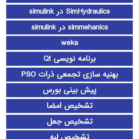
SimHydraulics در simulink
simmehanics در simulink
weka
برنامه نویسی Qt
بهنیه سازی تجمعی ذرات PSO
پیش بینی بورس
تشخیص امضا
تشخیص جعل
تشخیص لبه