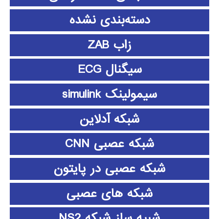
دسته‌بندی نشده
زاب ZAB
سیگنال ECG
سیمولینک simulink
شبکه آدلاین
شبکه عصبی CNN
شبکه عصبی در پایتون
شبکه های عصبی
شبیه ساز شبکه NS2