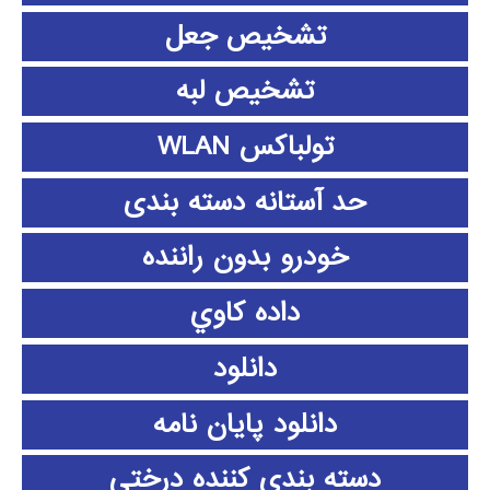
تشخیص جعل
تشخیص لبه
تولباکس WLAN
حد آستانه دسته بندی
خودرو بدون راننده
داده كاوي
دانلود
دانلود پايان نامه
دسته بندی کننده درختی