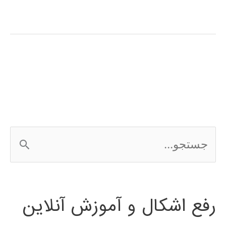
دیجیتال
گفتار
با
استفاده
از
Matlab
ج
س
ت
رفع اشکال و آموزش آنلاین
ج