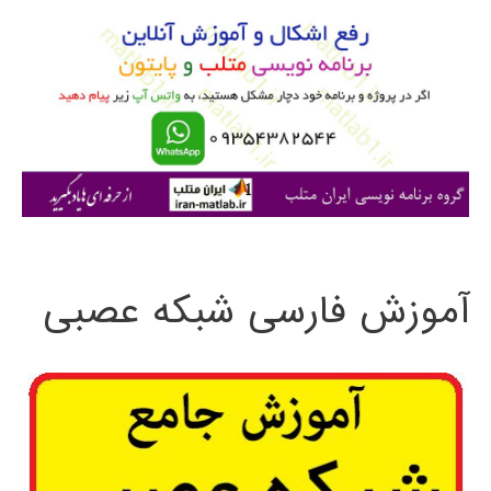
و
ب
ر
ا
ی
:
آموزش فارسی شبکه عصبی