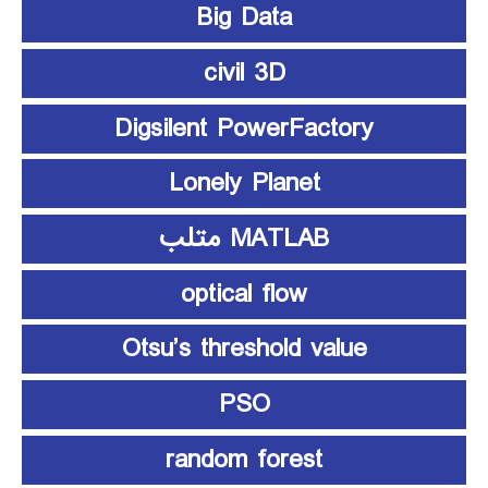
Big Data
civil 3D
Digsilent PowerFactory
Lonely Planet
MATLAB متلب
optical flow
Otsu’s threshold value
PSO
random forest