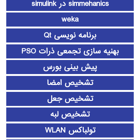
simmehanics در simulink
weka
برنامه نویسی Qt
بهنیه سازی تجمعی ذرات PSO
پیش بینی بورس
تشخیص امضا
تشخیص جعل
تشخیص لبه
تولباکس WLAN