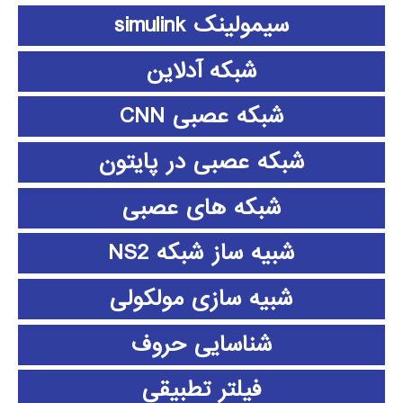
سیمولینک simulink
شبکه آدلاین
شبکه عصبی CNN
شبکه عصبی در پایتون
شبکه های عصبی
شبیه ساز شبکه NS2
شبیه سازی مولکولی
شناسایی حروف
فیلتر تطبیقی