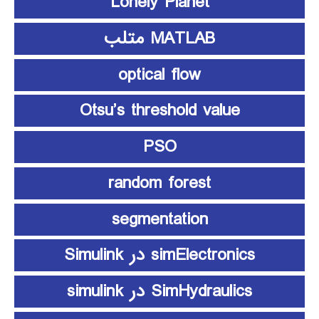
Lonely Planet
MATLAB متلب
optical flow
Otsu’s threshold value
PSO
random forest
segmentation
simElectronics در Simulink
SimHydraulics در simulink