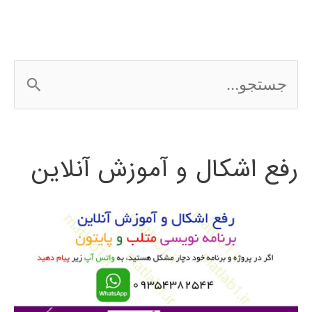
بالا
RFIC
ج
س
ت
رفع اشکال و آموزش آنلاین
ج
و
ب
ر
ا