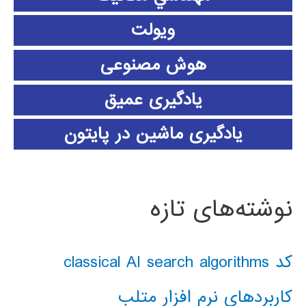
ویولت
هوش مصنوعی
یادگیری عمیق
یادگیری ماشین در پایتون
نوشته‌های تازه
کد classical AI search algorithms
کاربردهای نرم افزار متلب