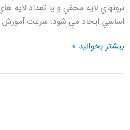
نرونهاي لايه مخفي و يا تعداد لايه ها
اساسي ايجاد مي شود: سرعت آموزش پا
فيلم
بیشتر بخوانید »
آموزش
فارسي
شبكه
باور
عميق
DBN