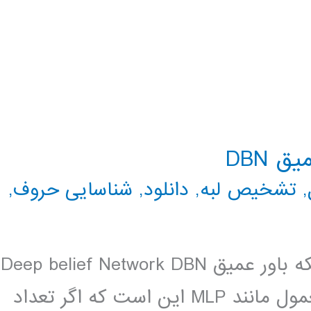
 DBN
,
تشخیص لبه
,
دانلود
,
شناسایی حروف
,
فيلم آموزش فارسي و كدهاي اماده شبكه باور عميق Deep belief Network DBN
. . يكي از معايب شبكه هاي عصبي معمول مانند MLP اين است كه اگر تعداد