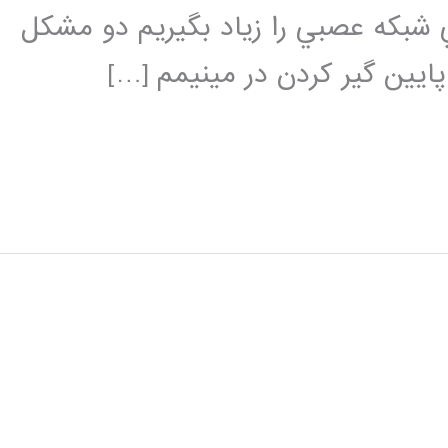
ي شبكه عصبي را زياد بگيريم دو مشكل
يين گير كردن در مينيمم […]