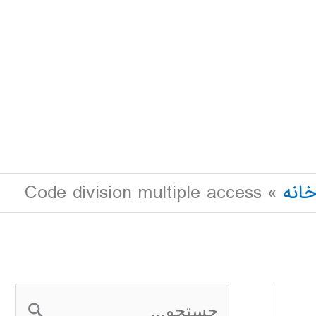
انه
Code division multiple access
ج