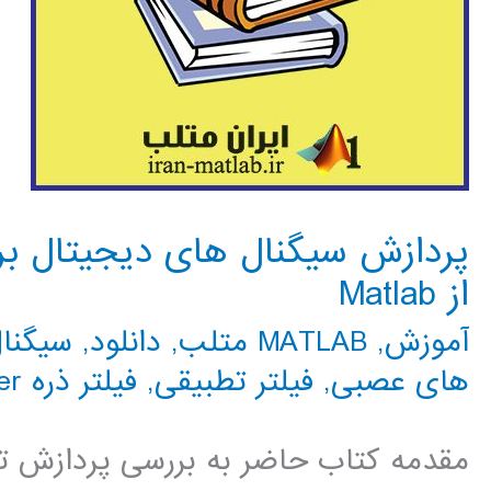
پردازش سیگنال های دیجیتال برا
از Matlab
آموزش
,
MATLAB متلب
,
دانلود
,
سیگنال G
های عصبی
,
فیلتر تطبیقی
,
فیلتر ذره particle filter
مقدمه کتاب حاضر به بررسی پردازش تص