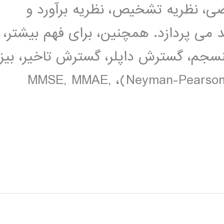
ضی، نظریه تشخیص، نظریه برآورد و
می پردازد. همچنین، برای فهم بیشتر،
سجم، گسترش داپلر، گسترش تاخیر، بیز
(Bays)، مینی حداکثر، نیمن-پیرسون (Neyman-Pearson)، MMSE, MMAE,