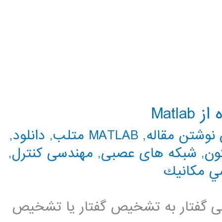
Matl
نوشتن مقاله
,
MATLAB متلب
,
دانلود
,
ون
,
شبکه های عصبی
,
مهندسی کنترل
,
ي مكانيك
لی گفتار به تشخیص گفتار یا تشخیص