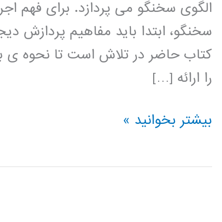
الگوی سخنگو می پردازد. برای فهم اج
سخنگو، ابتدا باید مفاهیم پردازش دیجی
کتاب حاضر در تلاش است تا نحوه ی بر
را ارائه […]
پردازش
بیشتر بخوانید »
دیجیتال
گفتار
با
استفاده