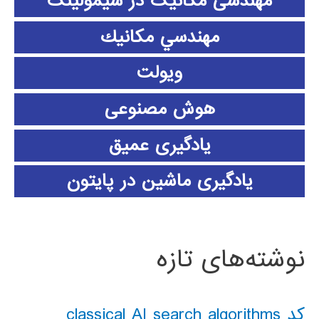
مهندسی مکانیک در سیمولینک
مهندسي مكانيك
ویولت
هوش مصنوعی
یادگیری عمیق
یادگیری ماشین در پایتون
نوشته‌های تازه
کد classical AI search algorithms