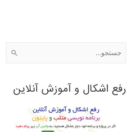
در
متلب
matlab
ج
س
ت
رفع اشکال و آموزش آنلاین
ج
و
ب
ر