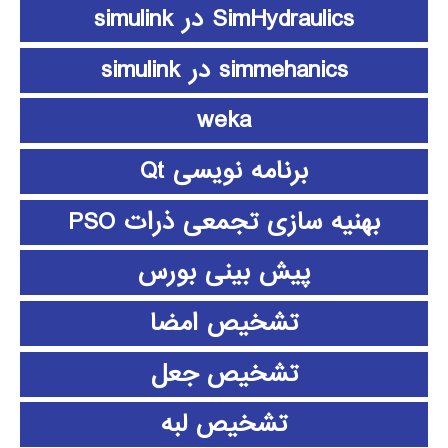
SimHydraulics در simulink
simmehanics در simulink
weka
برنامه نویسی Qt
بهنیه سازی تجمعی ذرات PSO
پیش بینی بورس
تشخیص امضا
تشخیص جعل
تشخیص لبه