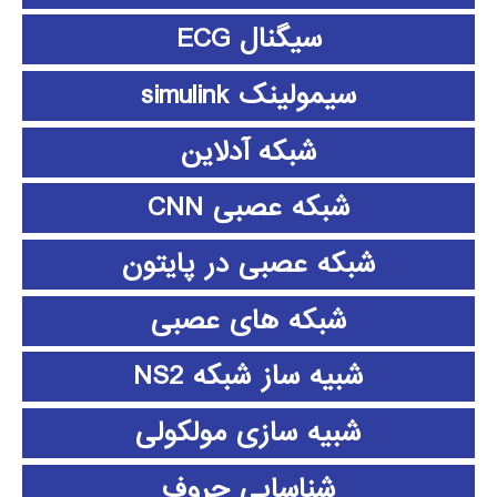
سیگنال ECG
سیمولینک simulink
شبکه آدلاین
شبکه عصبی CNN
شبکه عصبی در پایتون
شبکه های عصبی
شبیه ساز شبکه NS2
شبیه سازی مولکولی
شناسایی حروف