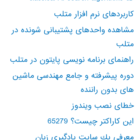
کاربردهای نرم افزار متلب
مشاهده واحدهای پشتیبانی شونده در
متلب
راهنمای برنامه نویسی پایتون در متلب
دوره پیشرفته و جامع مهندسی ماشین
های بدون راننده
خطای نصب ویندوز
این کاراکتر چیست؟ 65279
معرفي يك سايت يادگيري زبان