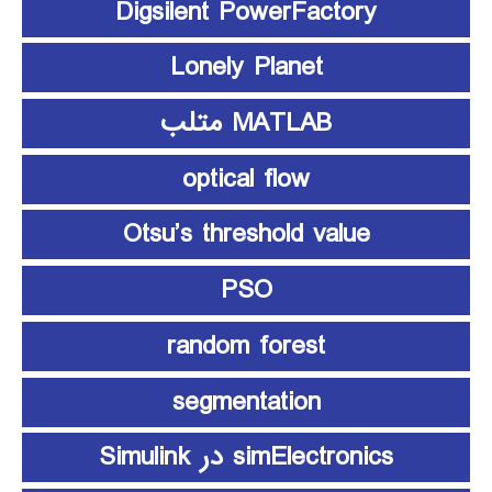
Digsilent PowerFactory
Lonely Planet
MATLAB متلب
optical flow
Otsu’s threshold value
PSO
random forest
segmentation
simElectronics در Simulink