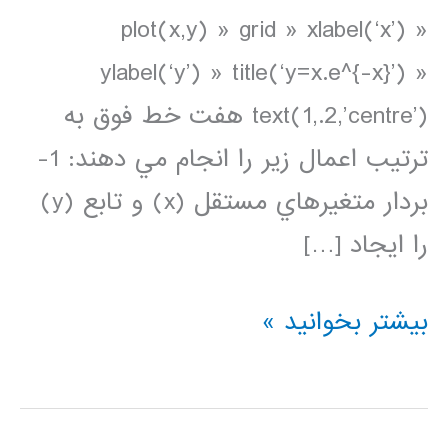
plot(x,y) » grid » xlabel(‘x’) »
ylabel(‘y’) » title(‘y=x.e^{-x}’) »
text(1,.2,’centre’) هفت خط فوق به
ترتيب اعمال زير را انجام مي دهند: 1-
بردار متغيرهاي مستقل (x) و تابع (y)
را ايجاد […]
ترسيم
بیشتر بخوانید »
داده
ها