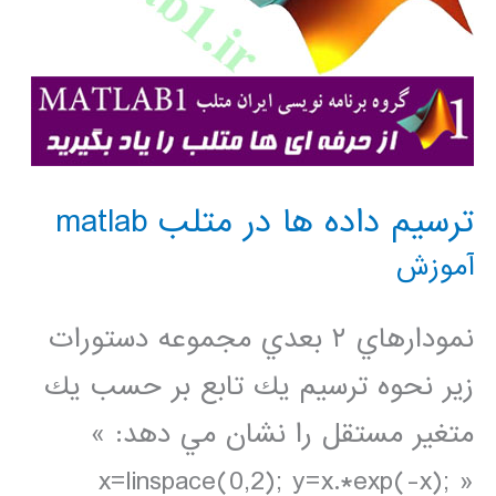
ترسيم داده ها در متلب matlab
آموزش
نمودارهاي ٢ بعدي مجموعه دستورات
زير نحوه ترسيم يك تابع بر حسب يك
متغير مستقل را نشان مي دهد: »
x=linspace(0,2); y=x.*exp(-x); »