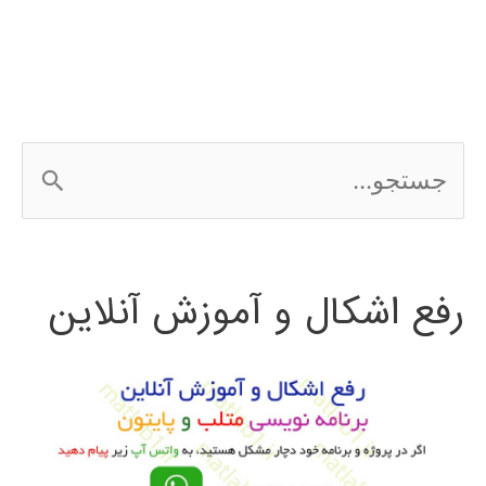
در
پایتون
ج
س
ت
رفع اشکال و آموزش آنلاین
ج
و
ب
ر