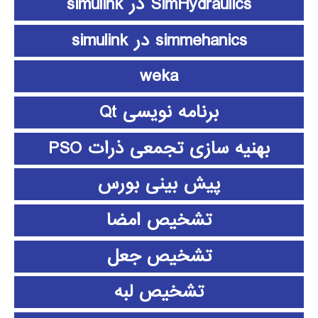
SimHydraulics در simulink
simmehanics در simulink
weka
برنامه نویسی Qt
بهنیه سازی تجمعی ذرات PSO
پیش بینی بورس
تشخیص امضا
تشخیص جعل
تشخیص لبه