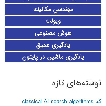
مهندسي مكانيك
ویولت
هوش مصنوعی
یادگیری عمیق
یادگیری ماشین در پایتون
نوشته‌های تازه
کد classical AI search algorithms