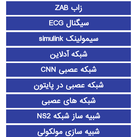
زاب ZAB
سیگنال ECG
سیمولینک simulink
شبکه آدلاین
شبکه عصبی CNN
شبکه عصبی در پایتون
شبکه های عصبی
شبیه ساز شبکه NS2
شبیه سازی مولکولی