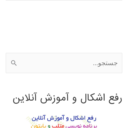
فارسي
شبكه
باور
عميق
DBN
ج
س
ت
رفع اشکال و آموزش آنلاین
ج
و
ب