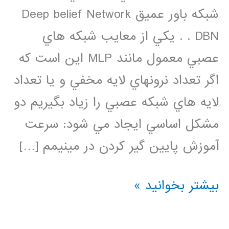
شبكه باور عميق Deep belief Network
DBN . . يكي از معايب شبكه هاي
عصبي معمول مانند MLP اين است كه
اگر تعداد نرونهاي لايه مخفي و يا تعداد
لايه هاي شبكه عصبي را زياد بگيريم دو
مشكل اساسي ايجاد مي شود: سرعت
آموزش پايين گير كردن در مينيمم […]
فيلم
بیشتر بخوانید »
آموزش