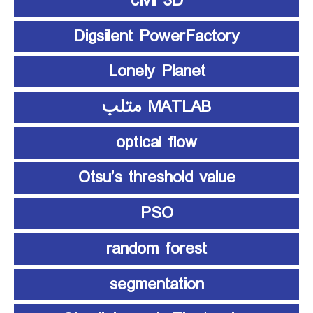
civil 3D
Digsilent PowerFactory
Lonely Planet
MATLAB متلب
optical flow
Otsu’s threshold value
PSO
random forest
segmentation