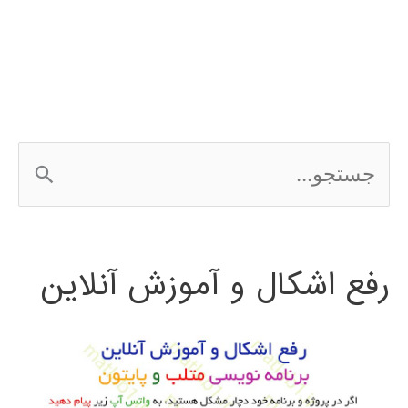
محدود
در
دینامیک
سیالات
ج
محاسباتی
س
مقدمه
ت
ای
رفع اشکال و آموزش آنلاین
ج
پیشرفته
و
با
OpenFOAM
ب
و
ر