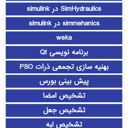
SimHydraulics در simulink
simmehanics در simulink
weka
برنامه نویسی Qt
بهنیه سازی تجمعی ذرات PSO
پیش بینی بورس
تشخیص امضا
تشخیص جعل
تشخیص لبه