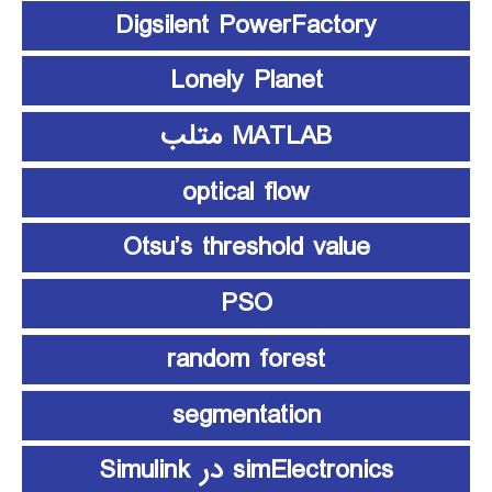
Digsilent PowerFactory
Lonely Planet
MATLAB متلب
optical flow
Otsu’s threshold value
PSO
random forest
segmentation
simElectronics در Simulink