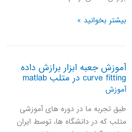
دانلود
بیشتر بخوانید »
کد
۱۲
مثال
آموزش جعبه ابزار برازش داده
کاربردی
curve fitting در متلب matlab
نرم‌افزار
آموزش
متلب
matlab
طبق تجربه ما در دوره های آموزشی
متلب که در دانشگاه ها، توسط ایران