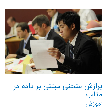
برازش
داده
curve
fitting
در
متلب
matlab
برازش منحنی مبتنی بر داده در
متلب
آموزش