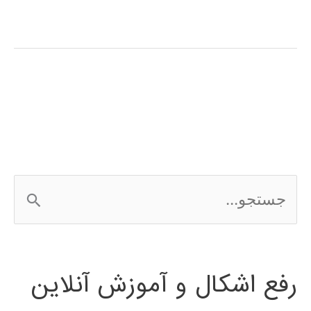
منحنی
مبتنی
بر
داده
در
متلب
ج
س
ت
رفع اشکال و آموزش آنلاین
ج