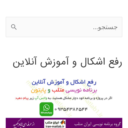
ج
س
ت
رفع اشکال و آموزش آنلاین
ج
و
ب
ر
ا
ی