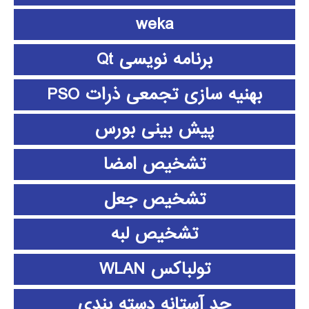
weka
برنامه نویسی Qt
بهنیه سازی تجمعی ذرات PSO
پیش بینی بورس
تشخیص امضا
تشخیص جعل
تشخیص لبه
تولباکس WLAN
حد آستانه دسته بندی