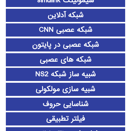
سیمولینک simulink
شبکه آدلاین
شبکه عصبی CNN
شبکه عصبی در پایتون
شبکه های عصبی
شبیه ساز شبکه NS2
شبیه سازی مولکولی
شناسایی حروف
فیلتر تطبیقی