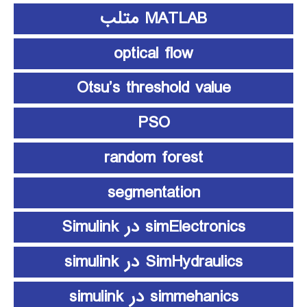
MATLAB متلب
optical flow
Otsu’s threshold value
PSO
random forest
segmentation
simElectronics در Simulink
SimHydraulics در simulink
simmehanics در simulink