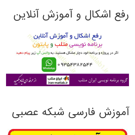
ت
رفع اشکال و آموزش آنلاین
ج
و
ب
ر
ا
ی
:
آموزش فارسی شبکه عصبی