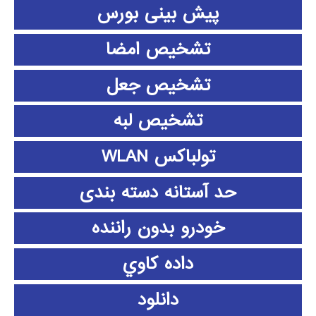
پیش بینی بورس
تشخیص امضا
تشخیص جعل
تشخیص لبه
تولباکس WLAN
حد آستانه دسته بندی
خودرو بدون راننده
داده كاوي
دانلود