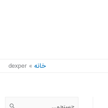
خانه
dexper
ج