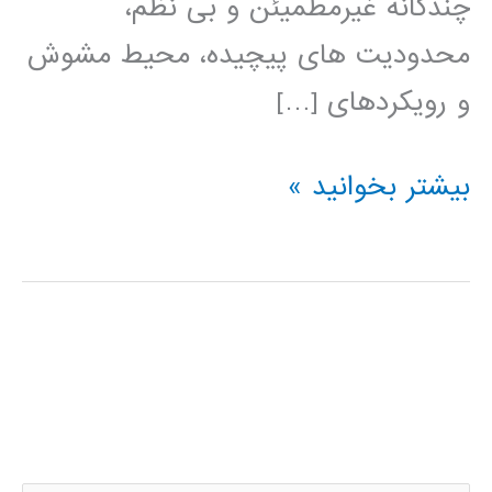
چندگانه غیرمطمیئن و بی نظم،
محدودیت های پیچیده، محیط مشوش
و رویکردهای […]
کتاب
بیشتر بخوانید »
الگوهای
هوش
محاسباتی
برای
مسئله
های