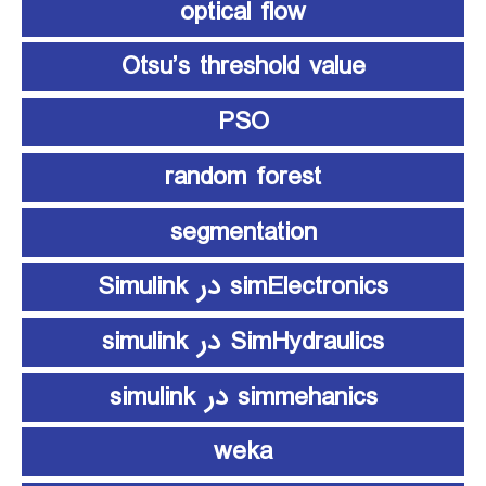
optical flow
Otsu’s threshold value
PSO
random forest
segmentation
simElectronics در Simulink
SimHydraulics در simulink
simmehanics در simulink
weka