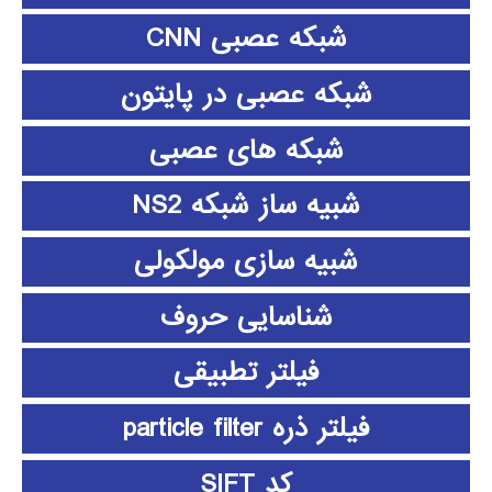
شبکه عصبی CNN
شبکه عصبی در پایتون
شبکه های عصبی
شبیه ساز شبکه NS2
شبیه سازی مولکولی
شناسایی حروف
فیلتر تطبیقی
فیلتر ذره particle filter
کد SIFT