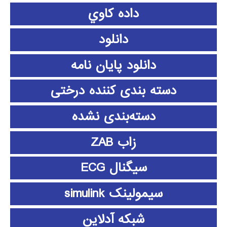
داده كاوي
دانلود
دانلود پايان نامه
دسته بندی کننده درختی
دسته‌بندی نشده
زاب ZAB
سیگنال ECG
سیمولینک simulink
شبکه آدلاین