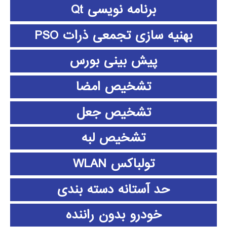
برنامه نویسی Qt
بهنیه سازی تجمعی ذرات PSO
پیش بینی بورس
تشخیص امضا
تشخیص جعل
تشخیص لبه
تولباکس WLAN
حد آستانه دسته بندی
خودرو بدون راننده