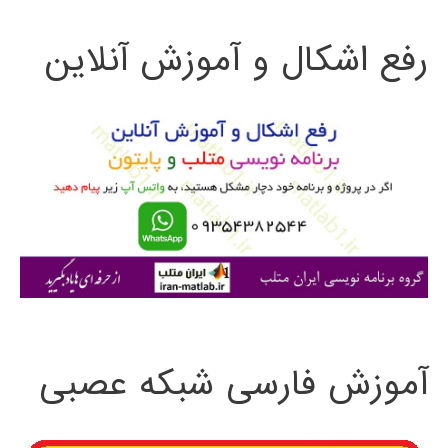
ت
استفاده
رفع اشکال و آموزش آنلاین
ج
از
و
Matlab
ب
ر
ا
ی
:
آموزش فارسی شبکه عصبی