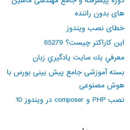
دوره پیشرفته و جامع مهندسی ماشین
های بدون راننده
خطای نصب ویندوز
این کاراکتر چیست؟ 65279
معرفي يك سايت يادگيري زبان
بسته آموزشی جامع پیش بینی بورس با
هوش مصنوعی
نصب PHP و composer در ویندوز 10