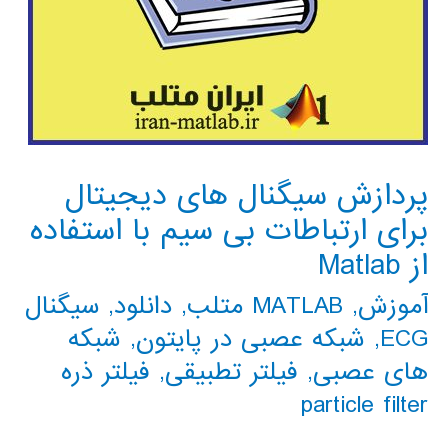
پردازش سیگنال های دیجیتال
برای ارتباطات بی سیم با استفاده
از Matlab
آموزش
,
MATLAB متلب
,
دانلود
,
سیگنال
ECG
,
شبکه عصبی در پایتون
,
شبکه
های عصبی
,
فیلتر تطبیقی
,
فیلتر ذره
particle filter