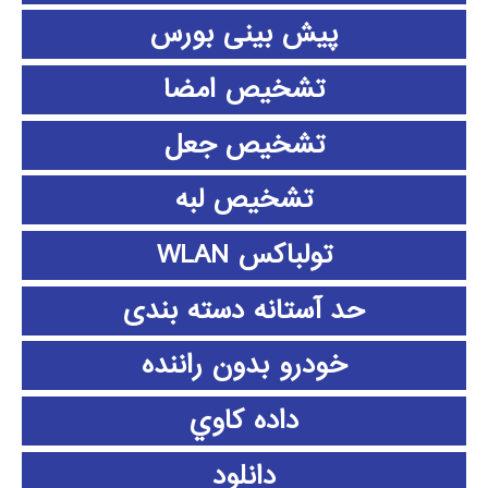
پیش بینی بورس
تشخیص امضا
تشخیص جعل
تشخیص لبه
تولباکس WLAN
حد آستانه دسته بندی
خودرو بدون راننده
داده كاوي
دانلود