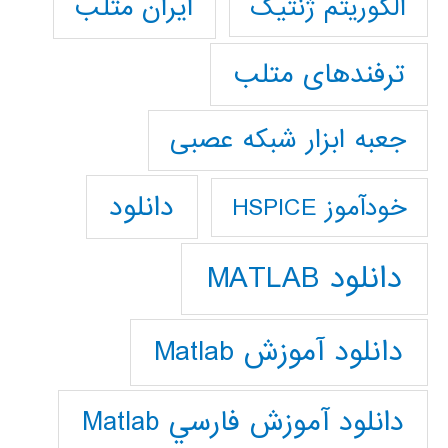
ایران متلب
الگوریتم ژنتیک
ترفندهای متلب
جعبه ابزار شبکه عصبی
دانلود
خودآموز HSPICE
دانلود MATLAB
دانلود آموزش Matlab
دانلود آموزش فارسي Matlab