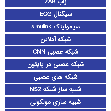
زاب ZAB
سیگنال ECG
سیمولینک simulink
شبکه آدلاین
شبکه عصبی CNN
شبکه عصبی در پایتون
شبکه های عصبی
شبیه ساز شبکه NS2
شبیه سازی مولکولی