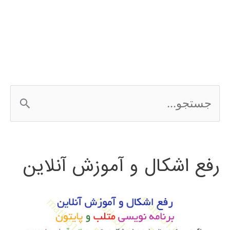
آنتن
و
ساختارهای
فرکانس
ج
بالا
س
در
ت
محیط
رفع اشکال و آموزش آنلاین
ج
نرم
و
افزار
HFSS
ب