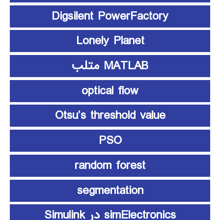
Digsilent PowerFactory
Lonely Planet
MATLAB متلب
optical flow
Otsu’s threshold value
PSO
random forest
segmentation
simElectronics در Simulink