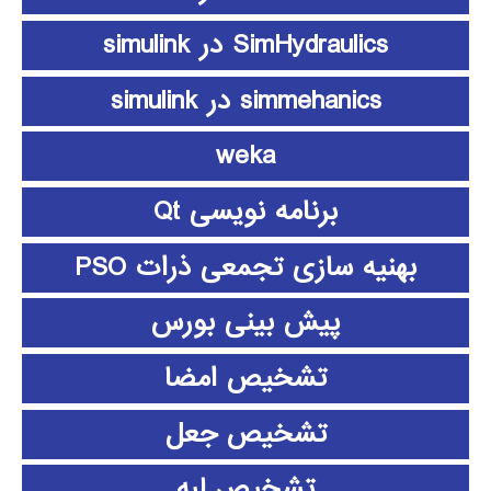
SimHydraulics در simulink
simmehanics در simulink
weka
برنامه نویسی Qt
بهنیه سازی تجمعی ذرات PSO
پیش بینی بورس
تشخیص امضا
تشخیص جعل
تشخیص لبه