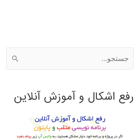
در
simulink
ج
س
ت
رفع اشکال و آموزش آنلاین
ج
و
ب
ر