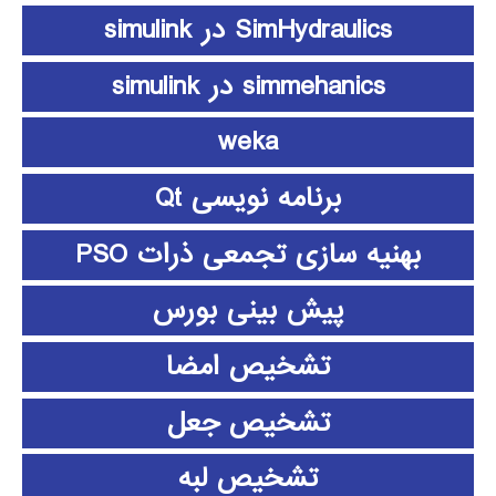
SimHydraulics در simulink
simmehanics در simulink
weka
برنامه نویسی Qt
بهنیه سازی تجمعی ذرات PSO
پیش بینی بورس
تشخیص امضا
تشخیص جعل
تشخیص لبه