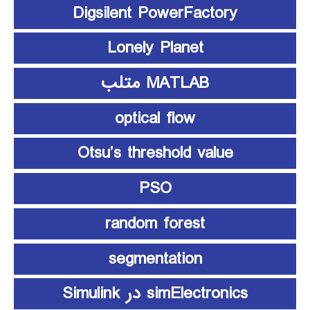
Digsilent PowerFactory
Lonely Planet
MATLAB متلب
optical flow
Otsu’s threshold value
PSO
random forest
segmentation
simElectronics در Simulink