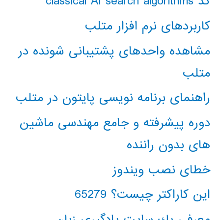
کد classical AI search algorithms
کاربردهای نرم افزار متلب
مشاهده واحدهای پشتیبانی شونده در
متلب
راهنمای برنامه نویسی پایتون در متلب
دوره پیشرفته و جامع مهندسی ماشین
های بدون راننده
خطای نصب ویندوز
این کاراکتر چیست؟ 65279
معرفي يك سايت يادگيري زبان