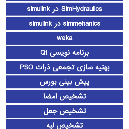
SimHydraulics در simulink
simmehanics در simulink
weka
برنامه نویسی Qt
بهنیه سازی تجمعی ذرات PSO
پیش بینی بورس
تشخیص امضا
تشخیص جعل
تشخیص لبه