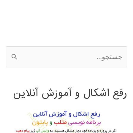
محدود
در
دینامیک
سیالات
ج
محاسباتی
س
مقدمه
ت
ای
رفع اشکال و آموزش آنلاین
ج
پیشرفته
و
با
OpenFOAM
ب
و
ر