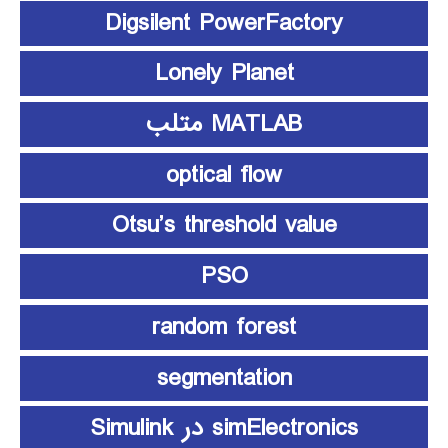
Digsilent PowerFactory
Lonely Planet
MATLAB متلب
optical flow
Otsu’s threshold value
PSO
random forest
segmentation
simElectronics در Simulink