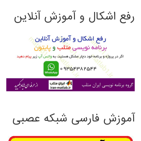
ت
پردازش
رفع اشکال و آموزش آنلاین
ج
عکس
و
Corvis
ST
ب
با
ر
استفاده
ا
از
ی
MATLAB
:
آموزش فارسی شبکه عصبی