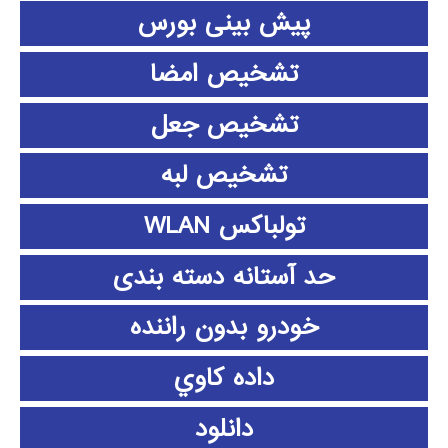
پیش بینی بورس
تشخیص امضا
تشخیص جعل
تشخیص لبه
تولباکس WLAN
حد آستانه دسته بندی
خودرو بدون راننده
داده كاوي
دانلود