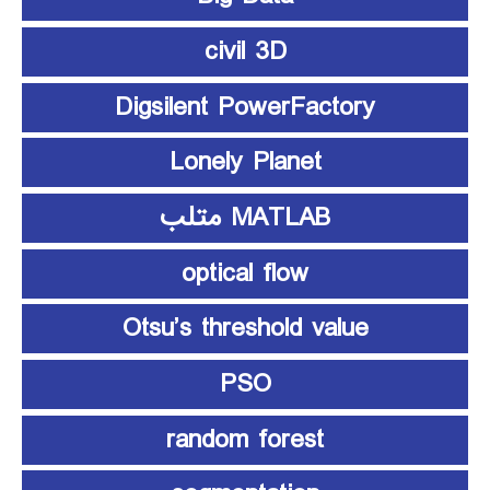
civil 3D
Digsilent PowerFactory
Lonely Planet
MATLAB متلب
optical flow
Otsu’s threshold value
PSO
random forest