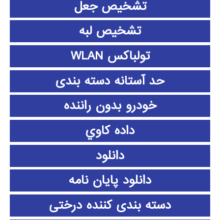
تشخیص جعل
تشخیص لبه
تولباکس WLAN
حد آستانه دسته بندی
خودرو بدون راننده
داده كاوي
دانلود
دانلود پايان نامه
دسته بندی کننده درختی