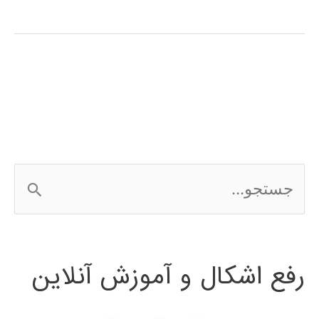
zum
Erlernen
der
persischen
Sprache
ج
س
ت
رفع اشکال و آموزش آنلاین
ج
و