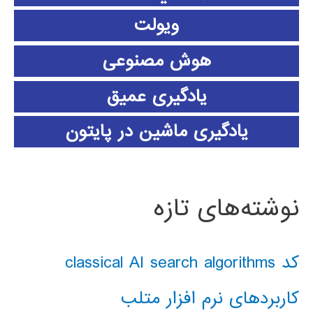
ویولت
هوش مصنوعی
یادگیری عمیق
یادگیری ماشین در پایتون
نوشته‌های تازه
کد classical AI search algorithms
کاربردهای نرم افزار متلب