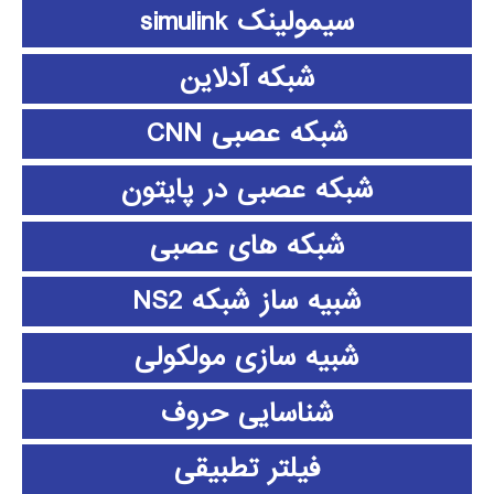
سیمولینک simulink
شبکه آدلاین
شبکه عصبی CNN
شبکه عصبی در پایتون
شبکه های عصبی
شبیه ساز شبکه NS2
شبیه سازی مولکولی
شناسایی حروف
فیلتر تطبیقی