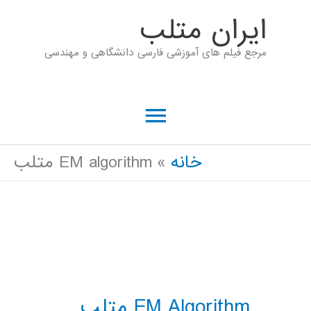
رش
ايران متلب
ه
مرجع فیلم های آموزشی فارسی دانشگاهی و مهندسی
حتوا
فهرست
اصلی
خانه
EM algorithm متلب
EM Algorithm متلب