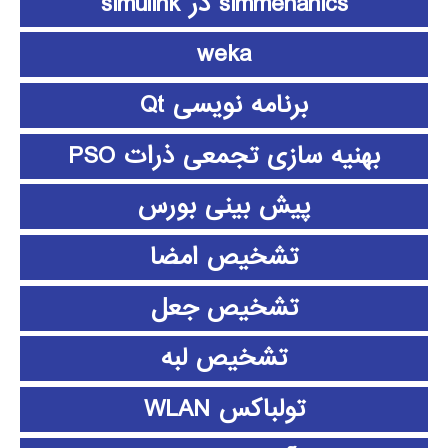
simmehanics در simulink
weka
برنامه نویسی Qt
بهنیه سازی تجمعی ذرات PSO
پیش بینی بورس
تشخیص امضا
تشخیص جعل
تشخیص لبه
تولباکس WLAN