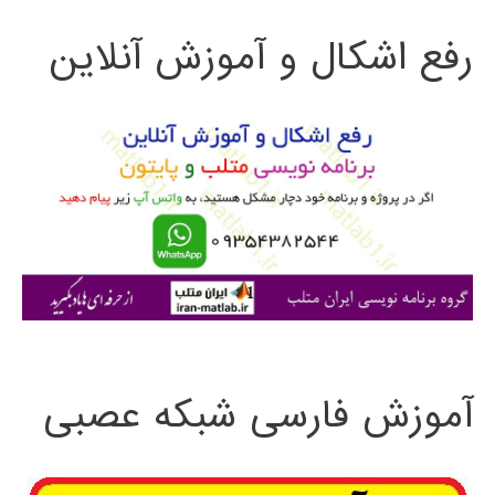
ت
Decomposition
رفع اشکال و آموزش آنلاین
ج
مقدمه
و
ای
بر
ب
پیاده
ر
سازی
ا
کامپیوتری
ی
با
:
MATLAB
آموزش فارسی شبکه عصبی