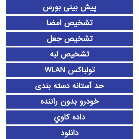
پیش بینی بورس
تشخیص امضا
تشخیص جعل
تشخیص لبه
تولباکس WLAN
حد آستانه دسته بندی
خودرو بدون راننده
داده كاوي
دانلود