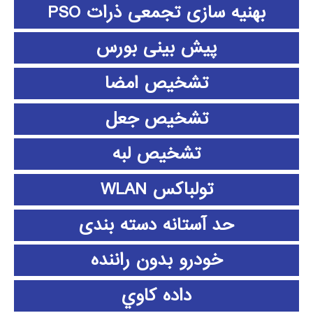
بهنیه سازی تجمعی ذرات PSO
پیش بینی بورس
تشخیص امضا
تشخیص جعل
تشخیص لبه
تولباکس WLAN
حد آستانه دسته بندی
خودرو بدون راننده
داده كاوي