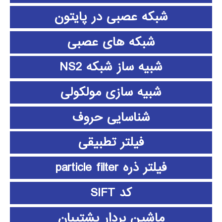
شبکه عصبی در پایتون
شبکه های عصبی
شبیه ساز شبکه NS2
شبیه سازی مولکولی
شناسایی حروف
فیلتر تطبیقی
فیلتر ذره particle filter
کد SIFT
ماشین بردار پشتیبان