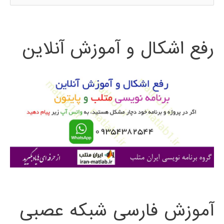
س
Generalized
ت
Decomposition
رفع اشکال و آموزش آنلاین
ج
مقدمه
و
ای
بر
ب
پیاده
ر
سازی
ا
کامپیوتری
ی
با
:
MATLAB
آموزش فارسی شبکه عصبی