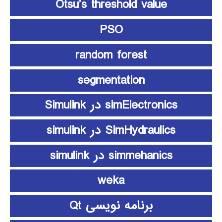
Otsu’s threshold value
PSO
random forest
segmentation
simElectronics در Simulink
SimHydraulics در simulink
simmehanics در simulink
weka
برنامه نویسی Qt