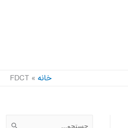
خانه
FDCT
ج