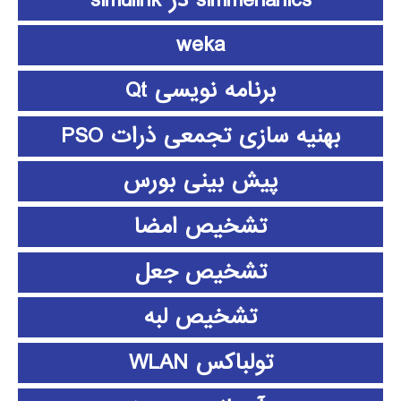
weka
برنامه نویسی Qt
بهنیه سازی تجمعی ذرات PSO
پیش بینی بورس
تشخیص امضا
تشخیص جعل
تشخیص لبه
تولباکس WLAN