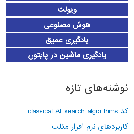
ویولت
هوش مصنوعی
یادگیری عمیق
یادگیری ماشین در پایتون
نوشته‌های تازه
کد classical AI search algorithms
کاربردهای نرم افزار متلب