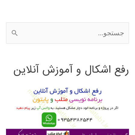
انتخاب
ویژگی
ج
با
س
الگوریتم
ت
PSO
رفع اشکال و آموزش آنلاین
ج
باینری
و
ب
ر
ا