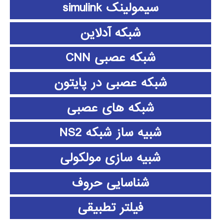
سیمولینک simulink
شبکه آدلاین
شبکه عصبی CNN
شبکه عصبی در پایتون
شبکه های عصبی
شبیه ساز شبکه NS2
شبیه سازی مولکولی
شناسایی حروف
فیلتر تطبیقی