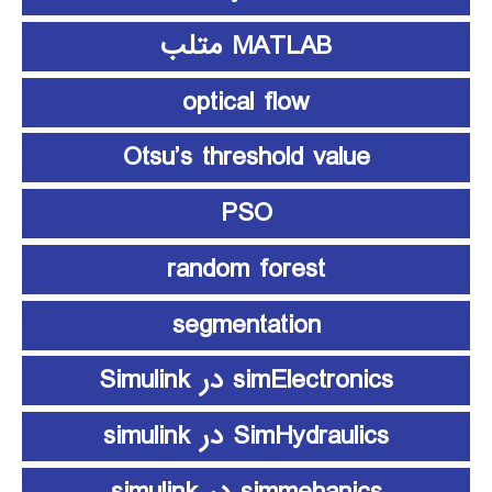
MATLAB متلب
optical flow
Otsu’s threshold value
PSO
random forest
segmentation
simElectronics در Simulink
SimHydraulics در simulink
simmehanics در simulink