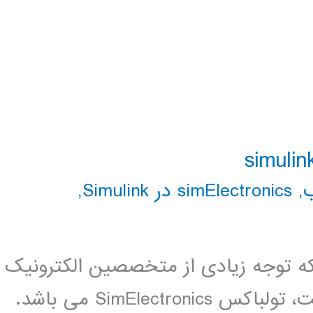
,
simElectronics در Simulink
,
 توجه زیادی از متخصصین الکترونیک
و مکاترونیک را به خوب جلب کرده است، تولباکس SimElectronics می باشد.