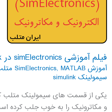
فیلم آموزشی simElectronics در simulink
آموزش SimElectronics
MATLAB متلب
,
سیمولینک simulink
یکی از قسمت های سیمولینک متلب که