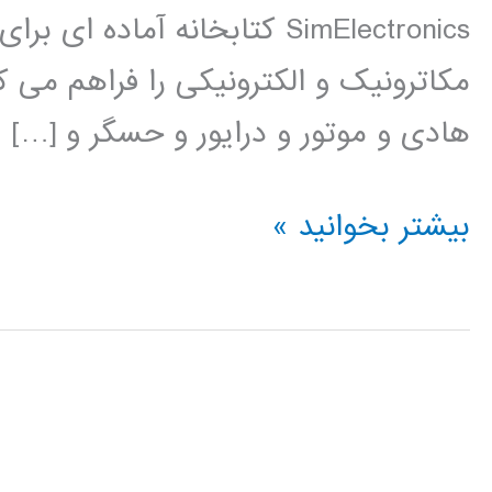
SimElectronics کتابخانه آم
مکاترونیک و الکترونیکی را فراهم می ک
هادی و موتور و درایور و حسگر و […]
فیلم
بیشتر بخوانید »
آموزشی
simElectronics
در
simulink