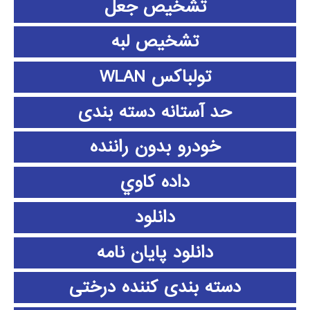
تشخیص جعل
تشخیص لبه
تولباکس WLAN
حد آستانه دسته بندی
خودرو بدون راننده
داده كاوي
دانلود
دانلود پايان نامه
دسته بندی کننده درختی