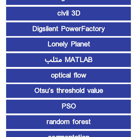
civil 3D
Digsilent PowerFactory
Lonely Planet
MATLAB متلب
optical flow
Otsu’s threshold value
PSO
random forest