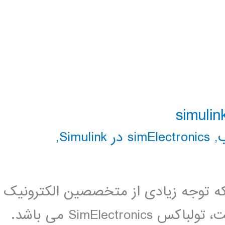
,
simElectronics در Simulink
,
 توجه زیادی از متخصصین الکترونیک
و مکاترونیک را به خوب جلب کرده است، تولباکس SimElectronics می باشد.