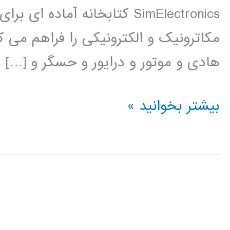
SimElectronics کتابخانه آم
مکاترونیک و الکترونیکی را فراهم می ک
هادی و موتور و درایور و حسگر و […]
فیلم
بیشتر بخوانید »
آموزشی
simElectronics
در
simulink