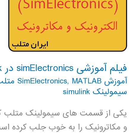
فیلم آموزشی simElectronics در simulink
آموزش SimElectronics
MATLAB متلب
,
سیمولینک simulink
یکی از قسمت های سیمولینک متلب که