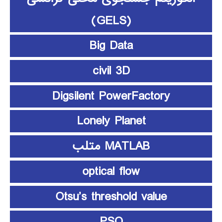
(GELS)
Big Data
civil 3D
Digsilent PowerFactory
Lonely Planet
MATLAB متلب
optical flow
Otsu’s threshold value
PSO