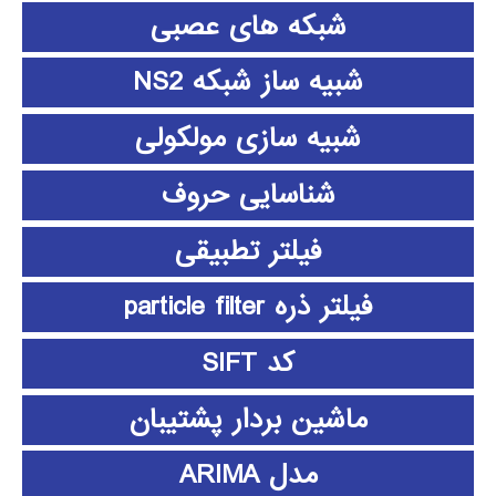
شبکه های عصبی
شبیه ساز شبکه NS2
شبیه سازی مولکولی
شناسایی حروف
فیلتر تطبیقی
فیلتر ذره particle filter
کد SIFT
ماشین بردار پشتیبان
مدل ARIMA