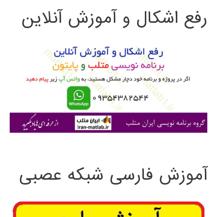
رفع اشکال و آموزش آنلاین
ج
و
ب
ر
ا
ی
:
آموزش فارسی شبکه عصبی