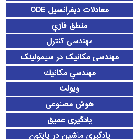
معادلات دیفرانسیل ODE
منطق فازي
مهندسی کنترل
مهندسی مکانیک در سیمولینک
مهندسي مكانيك
ویولت
هوش مصنوعی
یادگیری عمیق
یادگیری ماشین در پایتون