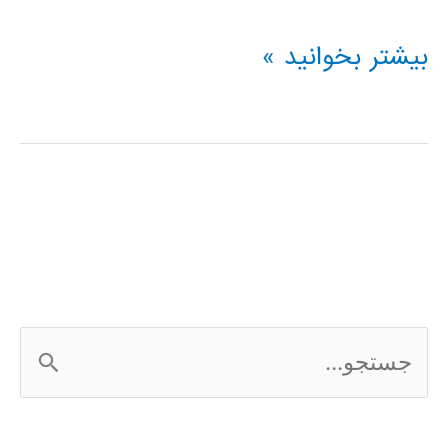
فیلترهای
بیشتر بخوانید »
تطبیقی
مبتنی
بر
LMS
ج
س
ت