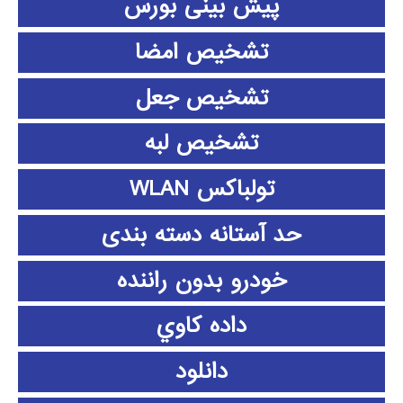
پیش بینی بورس
تشخیص امضا
تشخیص جعل
تشخیص لبه
تولباکس WLAN
حد آستانه دسته بندی
خودرو بدون راننده
داده كاوي
دانلود