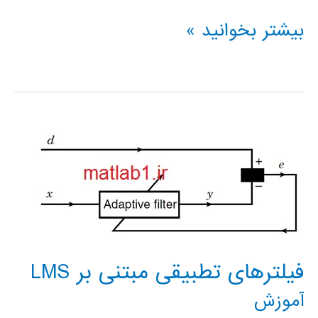
فیلتر
بیشتر بخوانید »
دیجیتال
FIR
,
IIR
که
در
پردازش
فیلترهای تطبیقی مبتنی بر LMS
سیگنال
آموزش
های