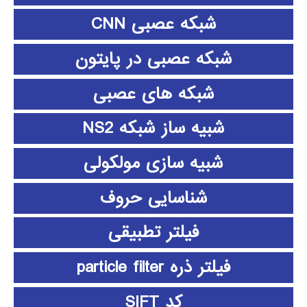
شبکه عصبی CNN
شبکه عصبی در پایتون
شبکه های عصبی
شبیه ساز شبکه NS2
شبیه سازی مولکولی
شناسایی حروف
فیلتر تطبیقی
فیلتر ذره particle filter
کد SIFT