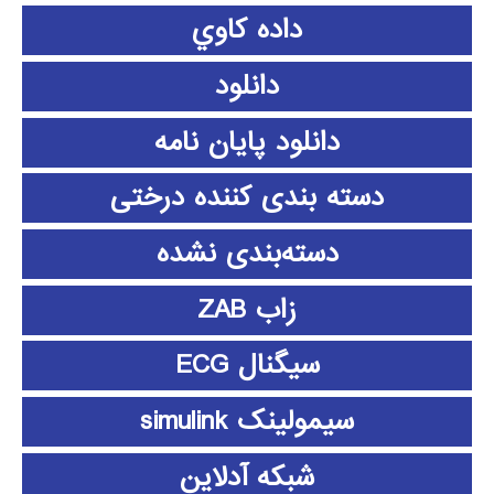
داده كاوي
دانلود
دانلود پايان نامه
دسته بندی کننده درختی
دسته‌بندی نشده
زاب ZAB
سیگنال ECG
سیمولینک simulink
شبکه آدلاین