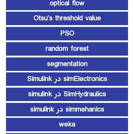
optical flow
Otsu’s threshold value
PSO
random forest
segmentation
simElectronics در Simulink
SimHydraulics در simulink
simmehanics در simulink
weka