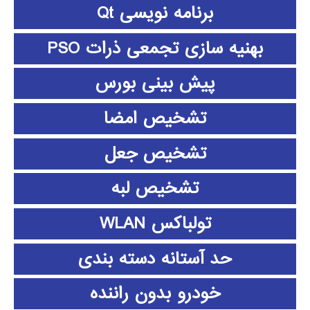
برنامه نویسی Qt
بهنیه سازی تجمعی ذرات PSO
پیش بینی بورس
تشخیص امضا
تشخیص جعل
تشخیص لبه
تولباکس WLAN
حد آستانه دسته بندی
خودرو بدون راننده