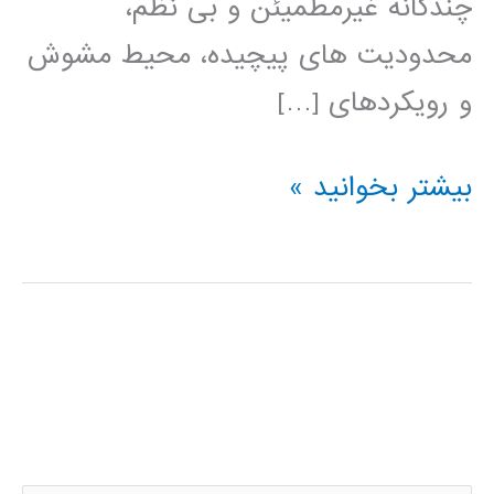
چندگانه غیرمطمیئن و بی نظم،
محدودیت های پیچیده، محیط مشوش
و رویکردهای […]
کتاب
بیشتر بخوانید »
الگوهای
هوش
محاسباتی
برای
مسئله
های