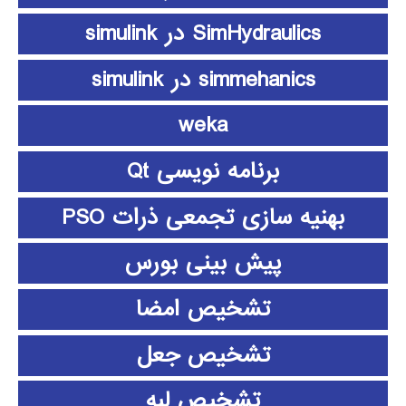
SimHydraulics در simulink
simmehanics در simulink
weka
برنامه نویسی Qt
بهنیه سازی تجمعی ذرات PSO
پیش بینی بورس
تشخیص امضا
تشخیص جعل
تشخیص لبه