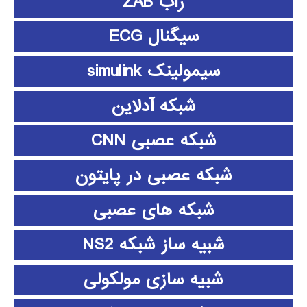
زاب ZAB
سیگنال ECG
سیمولینک simulink
شبکه آدلاین
شبکه عصبی CNN
شبکه عصبی در پایتون
شبکه های عصبی
شبیه ساز شبکه NS2
شبیه سازی مولکولی