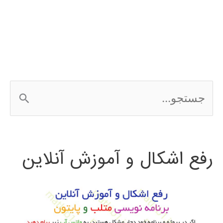
رگرسیون
regression
ج
س
ت
رفع اشکال و آموزش آنلاین
ج
و
ب