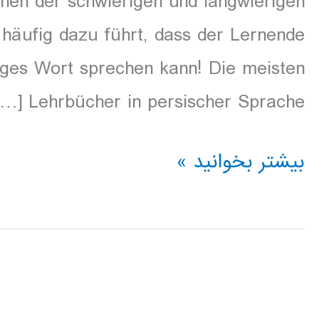
rnen der schwierigen und langwierigen
äufig dazu führt, dass der Lernende
ziges Wort sprechen kann! Die meisten
Lehrbücher in persischer Sprache […]
Hörbuch
بیشتر بخوانید »
zum
Erlernen
der
persischen