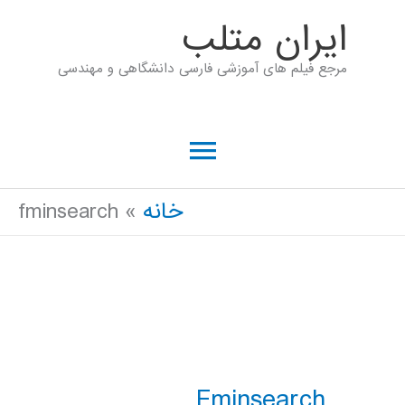
رش
ايران متلب
ه
مرجع فیلم های آموزشی فارسی دانشگاهی و مهندسی
حتوا
فهرست
اصلی
خانه
fminsearch
Fminsearch