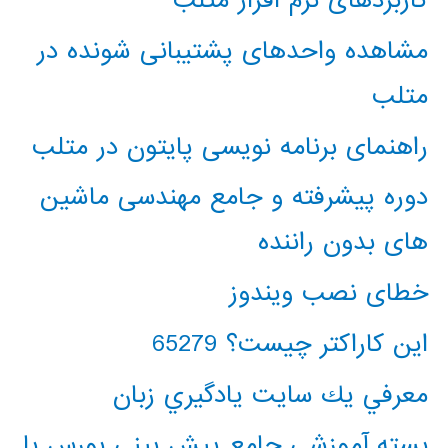
کاربردهای نرم افزار متلب
مشاهده واحدهای پشتیبانی شونده در
متلب
راهنمای برنامه نویسی پایتون در متلب
دوره پیشرفته و جامع مهندسی ماشین
های بدون راننده
خطای نصب ویندوز
این کاراکتر چیست؟ 65279
معرفي يك سايت يادگيري زبان
بسته آموزشی جامع پیش بینی بورس با