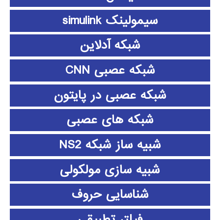
سیمولینک simulink
شبکه آدلاین
شبکه عصبی CNN
شبکه عصبی در پایتون
شبکه های عصبی
شبیه ساز شبکه NS2
شبیه سازی مولکولی
شناسایی حروف
فیلتر تطبیقی