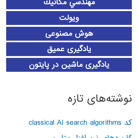
مهندسي مكانيك
ویولت
هوش مصنوعی
یادگیری عمیق
یادگیری ماشین در پایتون
نوشته‌های تازه
کد classical AI search algorithms