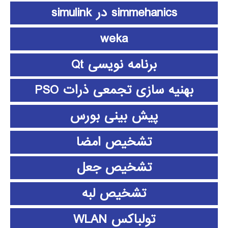
simmehanics در simulink
weka
برنامه نویسی Qt
بهنیه سازی تجمعی ذرات PSO
پیش بینی بورس
تشخیص امضا
تشخیص جعل
تشخیص لبه
تولباکس WLAN