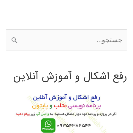
نرم‌افزار
در
متلب
ج
matlab
س
ت
رفع اشکال و آموزش آنلاین
ج
و
ب
ر
ا