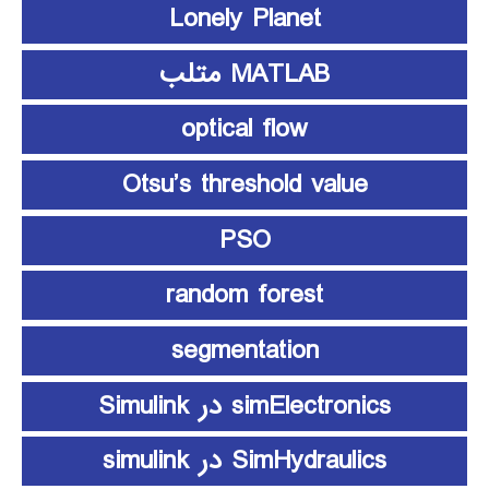
Lonely Planet
MATLAB متلب
optical flow
Otsu’s threshold value
PSO
random forest
segmentation
simElectronics در Simulink
SimHydraulics در simulink