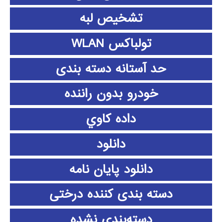
تشخیص لبه
تولباکس WLAN
حد آستانه دسته بندی
خودرو بدون راننده
داده كاوي
دانلود
دانلود پايان نامه
دسته بندی کننده درختی
دسته‌بندی نشده