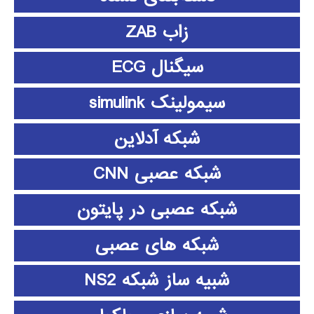
زاب ZAB
سیگنال ECG
سیمولینک simulink
شبکه آدلاین
شبکه عصبی CNN
شبکه عصبی در پایتون
شبکه های عصبی
شبیه ساز شبکه NS2