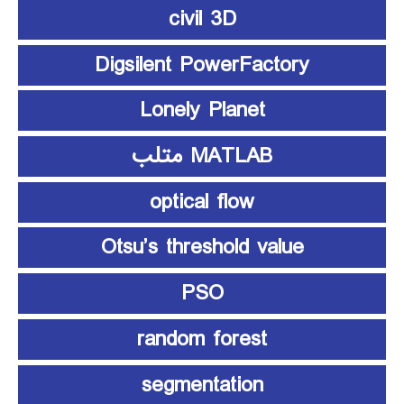
civil 3D
Digsilent PowerFactory
Lonely Planet
MATLAB متلب
optical flow
Otsu’s threshold value
PSO
random forest
segmentation