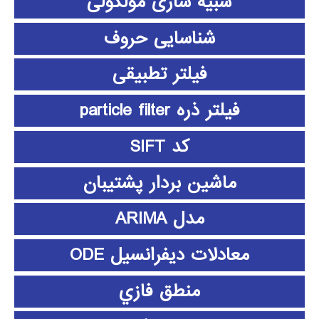
شبیه سازی مولکولی
شناسایی حروف
فیلتر تطبیقی
فیلتر ذره particle filter
کد SIFT
ماشین بردار پشتیبان
مدل ARIMA
معادلات دیفرانسیل ODE
منطق فازي