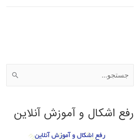
فارسی
مدلسازی
آریما
ARIMA
در
ج
متلب
س
ت
رفع اشکال و آموزش آنلاین
ج
و