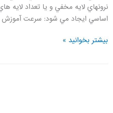
نرونهاي لايه مخفي و يا تعداد لايه ها
اساسي ايجاد مي شود: سرعت آموزش پا
فيلم
بیشتر بخوانید »
آموزش
فارسي
شبكه
باور
عميق
DBN