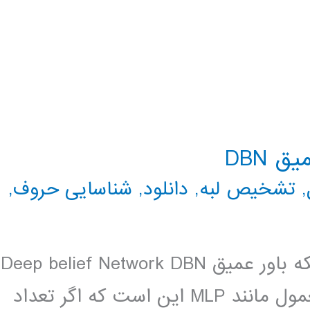
 DBN
,
تشخیص لبه
,
دانلود
,
شناسایی حروف
,
فيلم آموزش فارسي و كدهاي اماده شبكه باور عميق Deep belief Network DBN
. . يكي از معايب شبكه هاي عصبي معمول مانند MLP اين است كه اگر تعداد