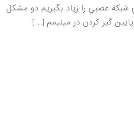
ي شبكه عصبي را زياد بگيريم دو مشكل
يين گير كردن در مينيمم […]