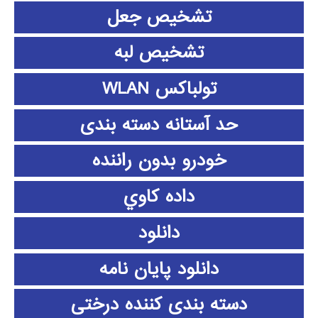
تشخیص جعل
تشخیص لبه
تولباکس WLAN
حد آستانه دسته بندی
خودرو بدون راننده
داده كاوي
دانلود
دانلود پايان نامه
دسته بندی کننده درختی