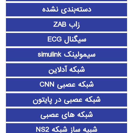
دسته‌بندی نشده
زاب ZAB
سیگنال ECG
سیمولینک simulink
شبکه آدلاین
شبکه عصبی CNN
شبکه عصبی در پایتون
شبکه های عصبی
شبیه ساز شبکه NS2