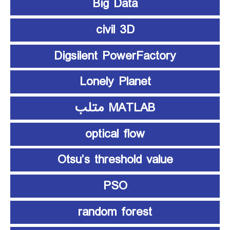
Big Data
civil 3D
Digsilent PowerFactory
Lonely Planet
MATLAB متلب
optical flow
Otsu’s threshold value
PSO
random forest