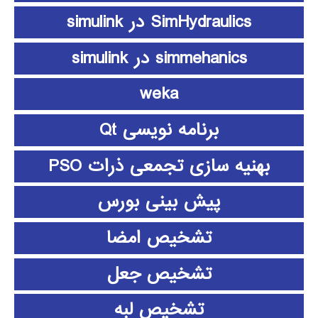
SimHydraulics در simulink
simmehanics در simulink
weka
برنامه نویسی Qt
بهنیه سازی تجمعی ذرات PSO
پیش بینی بورس
تشخیص امضا
تشخیص جعل
تشخیص لبه