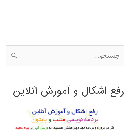
محدود
در
دینامیک
سیالات
ج
محاسباتی
س
مقدمه
ت
ای
رفع اشکال و آموزش آنلاین
ج
پیشرفته
و
با
OpenFOAM
ب
و
ر