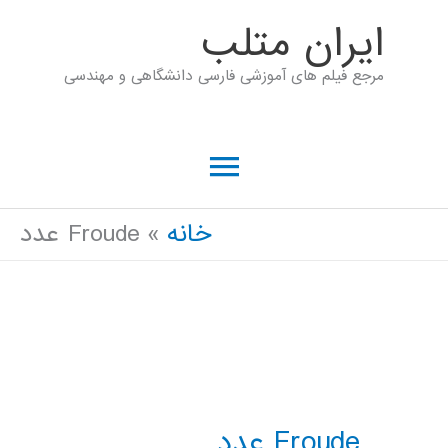
رش
ايران متلب
ه
مرجع فیلم های آموزشی فارسی دانشگاهی و مهندسی
حتوا
فهرست
اصلی
خانه
Froude عدد
Froude عدد