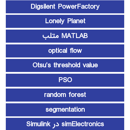
Digsilent PowerFactory
Lonely Planet
MATLAB متلب
optical flow
Otsu’s threshold value
PSO
random forest
segmentation
simElectronics در Simulink