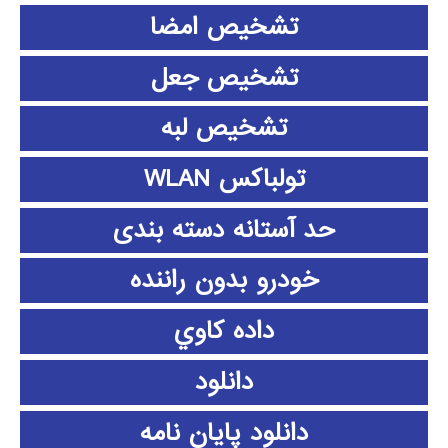
تشخیص امضا
تشخیص جعل
تشخیص لبه
تولباکس WLAN
حد آستانه دسته بندی
خودرو بدون راننده
داده كاوي
دانلود
دانلود پايان نامه