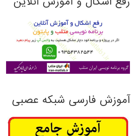
رفع اشکال و آموزش آنلاین
ج
و
ب
ر
ا
ی
:
آموزش فارسی شبکه عصبی