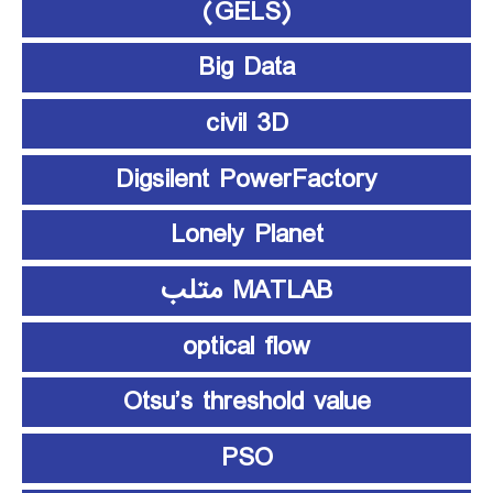
(GELS)
Big Data
civil 3D
Digsilent PowerFactory
Lonely Planet
MATLAB متلب
optical flow
Otsu’s threshold value
PSO