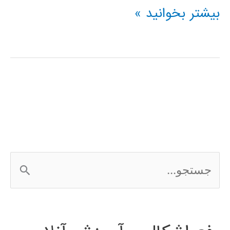
پردازش
بیشتر بخوانید »
دیجیتال
گفتار
با
استفاده
از
Matlab
ج
س
ت